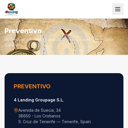
Home
Services
Preventivo
Preventivo
Richiedi un preventivo gratuito per la tua spedizione Italia-
Canarie
PREVENTIVO
4 Landing Groupage S.L.
Avenida de Suecia, 34
38650 - Los Cristianos
S. Cruz de Tenerife — Tenerife, Spain