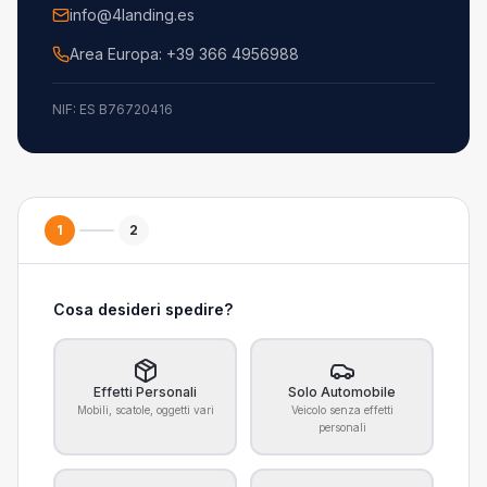
info@4landing.es
Area Europa:
+39 366 4956988
NIF: ES B76720416
1
2
Cosa desideri spedire?
Effetti Personali
Solo Automobile
Mobili, scatole, oggetti vari
Veicolo senza effetti
personali