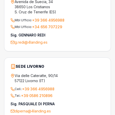
Avenida de Suecia, 34
38650 Los Cristianos
S. Cruz de Tenerife (ES)
+39 366 4956988
Mbl Ufficio
:
+34 656 707229
Mbl Ufficio
:
Sig. GENNARO REDI
g.redi@4landing.es
SEDE LIVORNO
Via delle Cateratte, 90/14
57122 Livorno (IT)
+39 366 4956988
Cell.
:
+39 0586 210896
Tel.
:
Sig. PASQUALE DI PERNA
diperna@4landing.es