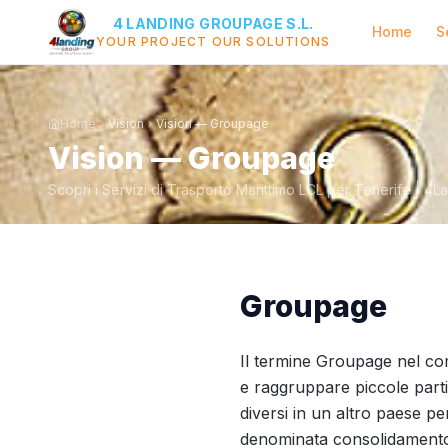
4 LANDING GROUPAGE S.L.
Home
S
YOUR PROJECT OUR SOLUTIONS
Home
Vision
Vision — Groupage
Vision — Groupage
Scopri i Servizi di Trasporto Marittimo LCL per Tenerife | 4L
Groupage
Il termine Groupage nel com
e raggruppare piccole partit
diversi in un altro paese p
denominata consolidamento,