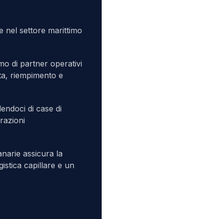
e nel settore marittimo
amo di partner operativi
ita, riempimento e
lendoci di case di
razioni
anarie assicura la
stica capillare e un