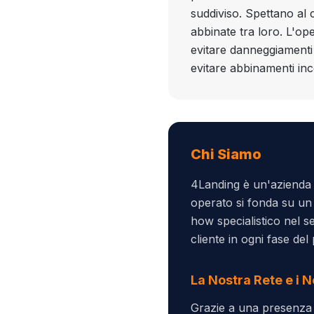
suddiviso. Spettano al 
abbinate tra loro. L'ope
evitare danneggiamenti 
evitare abbinamenti incom
Chi Siamo
4Landing è un'azienda d
operato si fonda su un
how specialistico nel se
cliente in ogni fase de
La Nostra Rete e i N
Grazie a una presenza s