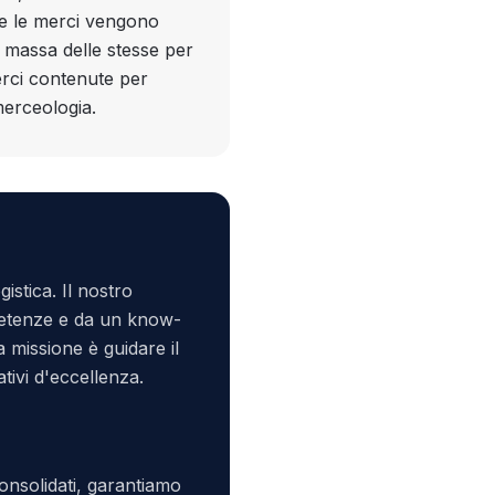
ome le merci vengono
i massa delle stesse per
merci contenute per
 merceologia.
stica. Il nostro
mpetenze e da un know-
a missione è guidare il
tivi d'eccellenza.
onsolidati, garantiamo