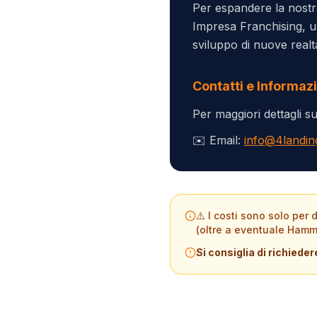
Per espandere la nostr
Impresa Franchising, un
sviluppo di nuove realt
Contatti e Informaz
Per maggiori dettagli su
✉️ Email:
info@4landin
⚠️ I costi sono solo per
(oltre a eventuale Hamm
Si consiglia di richied