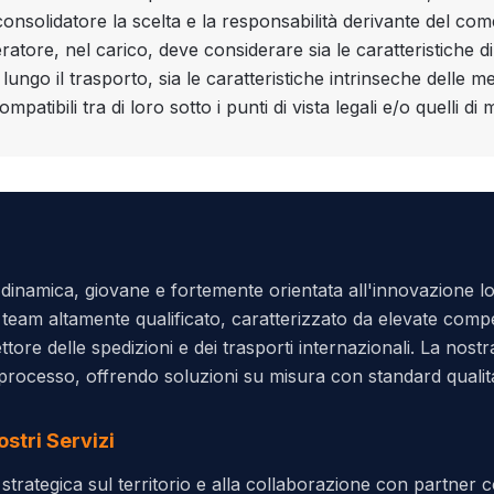
consolidatore la scelta e la responsabilità derivante del c
ratore, nel carico, deve considerare sia le caratteristiche d
lungo il trasporto, sia le caratteristiche intrinseche delle 
patibili tra di loro sotto i punti di vista legali e/o quelli di
inamica, giovane e fortemente orientata all'innovazione logi
 team altamente qualificato, caratterizzato da elevate co
ttore delle spedizioni e dei trasporti internazionali. La nostr
l processo, offrendo soluzioni su misura con standard qualita
ostri Servizi
trategica sul territorio e alla collaborazione con partner c