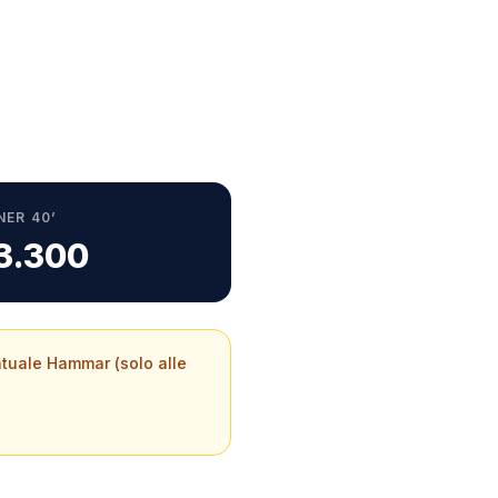
NER 40’
 3.300
entuale Hammar (solo alle