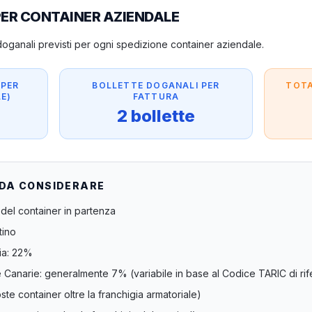
PER CONTAINER AZIENDALE
i doganali previsti per ogni spedizione container aziendale.
(PER
BOLLETTE DOGANALI PER
TOTA
E)
FATTURA
2 bollette
 DA CONSIDERARE
del container in partenza
tino
lia: 22%
e Canarie: generalmente 7% (variabile in base al Codice TARIC di rif
te container oltre la franchigia armatoriale)