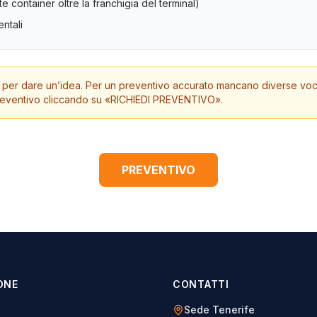
e container oltre la franchigia del terminal)
ntali
olo per dare un’idea. Per un preventivo accurato mancano diverse voci
 preventivo cliccando su «RICHIEDI PREVENTIVO».
PREVENTIVO
ONE
CONTATTI
Sede Tenerife