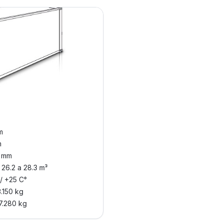
m
m
0 mm
 26.2 a 28.3 m³
 / +25 C°
3.150 kg
7.280 kg