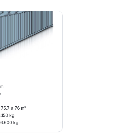
mm
m
a 75.7 a 76 m³
4.150 kg
36.600 kg