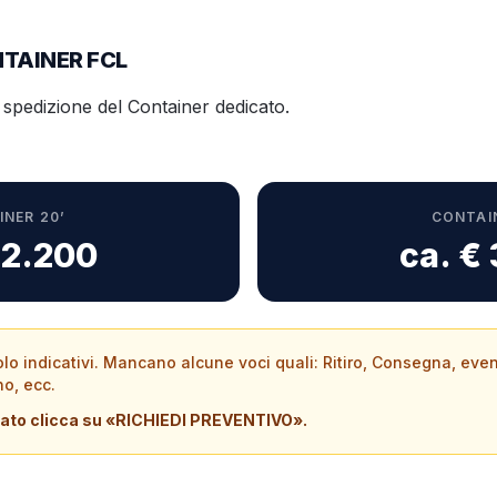
TAINER FCL
 spedizione del Container dedicato.
NER 20’
CONTAI
 2.200
ca. €
 solo indicativi. Mancano alcune voci quali: Ritiro, Consegna, ev
o, ecc.
rato clicca su «RICHIEDI PREVENTIVO».