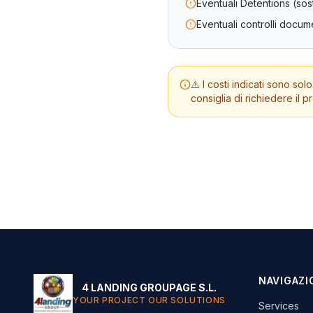
Eventuali Detentions (sost
Eventuali controlli docume
⚠️ I costi indicati sono s
consiglia di richiedere il
NAVIGAZI
4 LANDING GROUPAGE S.L.
YOUR PROJECT OUR SOLUTIONS
Services