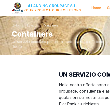
4 LANDING GROUPAGE S.L.
Home
S
YOUR PROJECT OUR SOLUTIONS
Home
Solutions
Containers
Containers
Un servizio completo per un trasporto via mare efficiente — 
Reefer
UN SERVIZIO CO
Nella nostra offerta sono c
groupage, consulenza e ass
quotazioni sui nostri traspo
Flat Rack su richiesta.