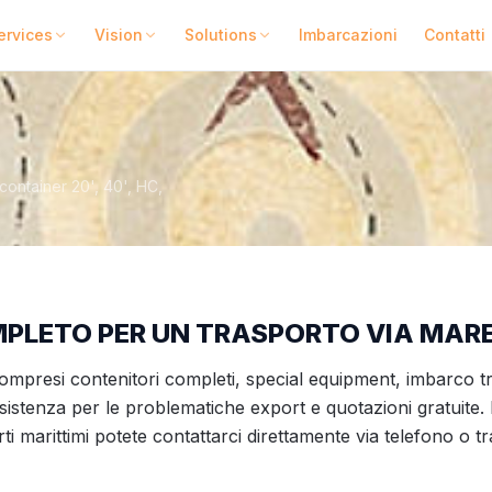
ervices
Vision
Solutions
Imbarcazioni
Contatti
container 20', 40', HC,
MPLETO PER UN TRASPORTO VIA MARE
ompresi contenitori completi, special equipment, imbarco t
istenza per le problematiche export e quotazioni gratuite. 
rti marittimi potete contattarci direttamente via telefono o 