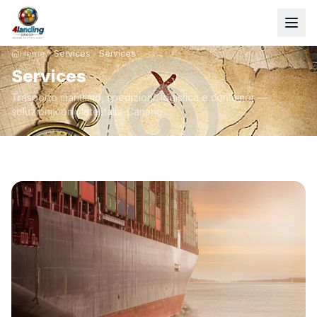
Home
Services
Services
Services
Trasporto marittimo, spedizioni, logistica e container —
soluzioni complete Italia-Canarie