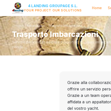
4 LANDING GROUPAGE S.L.
Home
S
YOUR PROJECT OUR SOLUTIONS
Home
Imbarcazioni
Trasporto Imbarcazioni
Trasporto Imbarcazioni
Servizio personalizzato per il trasporto di qualsiasi imbarcaz
mondo
Grazie alla collaborazi
offrire un servizio per
Grazie a un team opera
affidata a un appaltat
del vostro yacht.