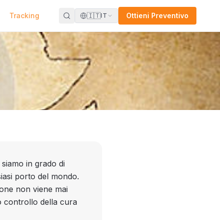
Tracking
🇮🇹
Ottieni Preventivo
IT
 siamo in grado di
siasi porto del mondo.
ione non viene mai
 controllo della cura