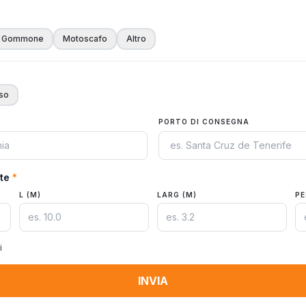
Gommone
Motoscafo
Altro
so
PORTO DI CONSEGNA
te
*
L (M)
LARG (M)
PE
i
INVIA